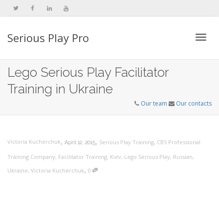
Serious Play Pro
Togg
Lego Serious Play Facilitator
Training in Ukraine
navi
Our team
Our contacts
,
,
Victoria Kucherchuk
Serious Play Training
,
CBS Professional
April 12, 2015
Training Company
,
Facilitator Training
,
Kiev
,
Lego Serious Play
,
Russian
,
,
Ukraine
,
Victoria Kucherchuk
0